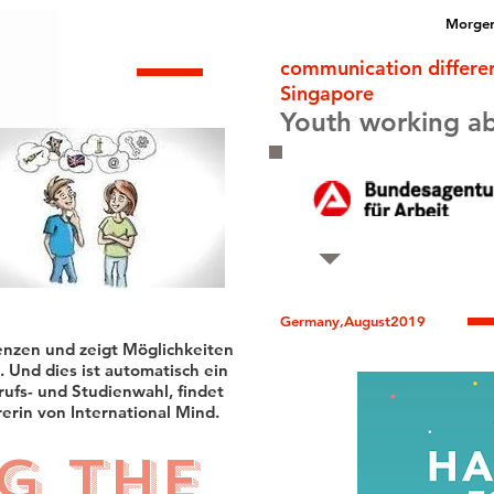
Morgen
communication differe
Singapore
Youth working a
Germany,August2019
enzen und zeigt Möglichkeiten
. Und dies ist automatisch ein
rufs- und Studienwahl, findet
rerin von International Mind.
ng the