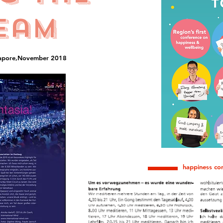
eam
gapore,November 2018
happiness co