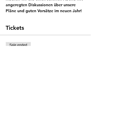
angeregten Diskussionen über unsere 
Pläne und guten Vorsätze im neuen Jahr!
Tickets
Sale ended
Ticket type
weekend starter wine &
cheese
Price
SGD 0.00