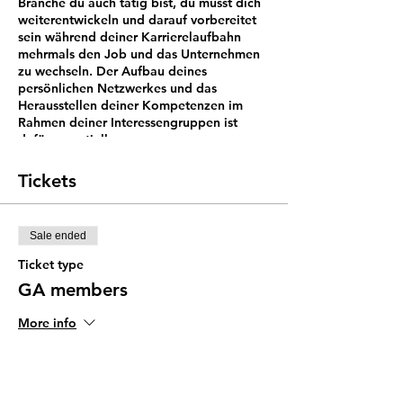
Branche du auch tätig bist, du musst dich
weiterentwickeln und darauf vorbereitet
sein während deiner Karrierelaufbahn
mehrmals den Job und das Unternehmen
zu wechseln. Der Aufbau deines
persönlichen Netzwerkes und das
Herausstellen deiner Kompetenzen im
Rahmen deiner Interessengruppen ist
dafür essentiell.
Social Media gibt uns die Möglichkeit, auf
ein grenzenloses Netzwerk von
Tickets
Einzelpersonen und Unternehmen
zuzugreifen, die wiederum Zugang zu
unseren Profilen haben. Recruiter,
Sale ended
potentielle Kunden, Kollegen und
Konkurrenten werden aufgrund der online
Ticket type
verfügbaren Informationen
GA members
Entscheidungen über uns treffen. LinkedIn
ist eines der besten Tools, um unser
More info
professionelles Image online zu
präsentieren. In diesem Seminar erfährst
Price
du, wie du dein LinkedIn-Profil optimierst
und bestmöglich für dich nutzt.
SGD 35.00