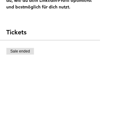
du, wie du dein LinkedIn-Profil optimierst 
und bestmöglich für dich nutzt.

Tickets
Sale ended
Ticket type
GA members
More info
Price
SGD 35.00
Sale ended
Ticket type