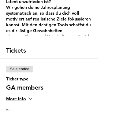
latent unzufrieden ist?
Wir gehen deine Jahresplanung
systematisch an, so dass du dich voll
motiviert auf realistische Ziele fokussieren
kannst. Mit den richtigen Tools schaffst du
es dir lästige Gewohnheiten
abzugewöhnen und Unmögliches möglich
zu machen.
Tickets
Sale ended
Ticket type
GA members
More info
Price
SGD 35.00