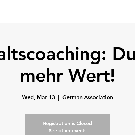
Home
Coach
Testimonials
ltscoaching: Du
mehr Wert!
Wed, Mar 13
  |  
German Association
Registration is Closed
See other events