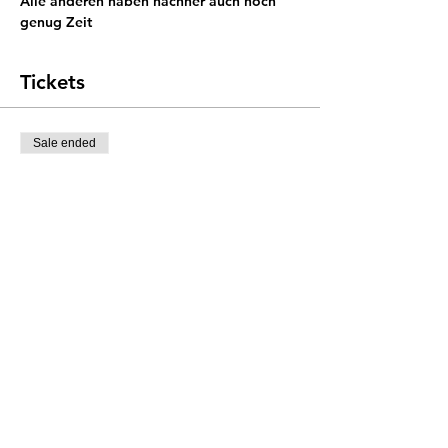
Alle anderen haben nachher auch noch 
genug Zeit
Tickets
Sale ended
Ticket type
Brunch & Fleamarket
More info
Price
€0.00